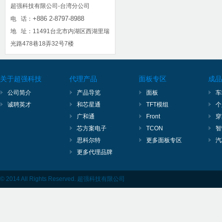
超强科技有限公司-台湾分公司
+886 2-8797-8988
电 话：
思科尔特
和芯星通
广和通
地 址：11491台北市内湖区西湖里瑞
光路478巷18弄32号7楼
芯方案电子
飞虹
思普瑞特
关于超强科技
代理产品
面板专区
成品
全何科技
纽贝尔
思科尔特
公司简介
产品导览
面板
车
诚聘英才
和芯星通
TFT模组
个
广和通
Front
穿
和芯星通
广和通
芯方案电子
芯方案电子
TCON
智
思科尔特
更多面板专区
汽
飞虹
思普瑞特
全何科技
更多代理品牌
© 2014 All Rights Reserved. 超强科技有限公司
纽贝尔
思科尔特
和芯星通
广和通
芯方案电子
飞虹