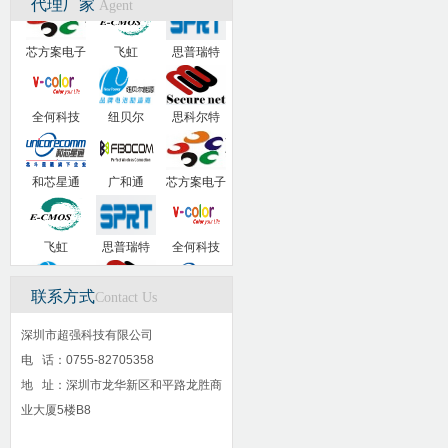
代理厂家
Agent
芯方案电子
飞虹
思普瑞特
全何科技
纽贝尔
思科尔特
和芯星通
广和通
芯方案电子
飞虹
思普瑞特
全何科技
联系方式
纽贝尔
Contact Us
思科尔特
和芯星通
深圳市超强科技有限公司
电 话：0755-82705358
广和通
芯方案电子
飞虹
地 址：深圳市龙华新区和平路龙胜商
业大厦5楼B8
思普瑞特
全何科技
纽贝尔