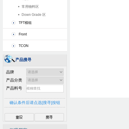
常用物料区
Down Grade 区
TFT模组
Front
TCON
产品搜寻
品牌
产品分类
广和通
芯方案电子
飞虹
产品料号
思普瑞特
确认条件后请点选[搜寻]按钮
全何科技
纽贝尔
思科尔特
和芯星通
广和通